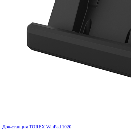
Док-станция TOREX WinPad 1020