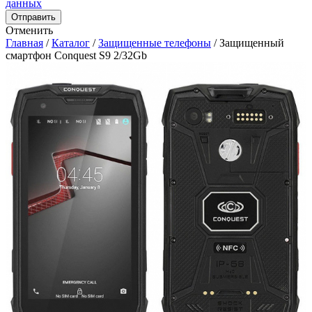
данных
Отправить
Отменить
Главная
/
Каталог
/
Защищенные телефоны
/
Защищенный
смартфон Conquest S9 2/32Gb