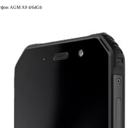
тфон AGM A9 4/64Gb