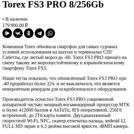
Torex FS3 PRO 8/256Gb
•
В наличии
179 900.00 ₽
Компания Torex обновила смартфон для самых суровых
условий использования на шахтах и терминалах СПГ
Сабетты, где лютый мороз до -60. Torex FS3 PRO пришёл на
смену такому же морозоустойчивому и взрывобезопасному
смартфону Torex FS3.
Наши тесты показали, что обновлённый Torex FS3 PRO при
-40 проработал более 22ч. и не выключился, что является
невероятным рекордом для искробезопасного оборудования.
Производитель оснастил Torex FS3 PRO современной
аппаратной частью: мощный восьмиядерный процессор MTK
и более 412000 баллов в AnTuTu, 8Гб оперативной, 256Гб
встроенной, до 2Тб карта памяти. Двухдиапазонный
скоростной Wi-Fi, NFC, сканер отпечатка пальца, android 12,
FULL HD экран и 6,3 дюйма высокой яркости, 48МП камера.