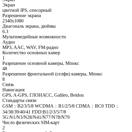
Экран
цветной IPS, сенсорный
Разрешение экрана
2340x1080
Диагональ экрана, дюймы
6.3
Мультимедийные возможности
Аудио
MP3, AAC, WAV, FM-радио
Количество основных камер
1
Разрешение основной камеры, Мпикс
48
Разрешение фронтальной (селфи) камеры, Мпикс
8
Связь
Навигация
GPS, A-GPS, ГЛОНАСС, Galileo, Beidou
Стандарты связи
GSM：B2/3/5/8 WCDMA：B1/2/5/8 CDMA：BC0 TDD：
34/38/39/40/41 FDD:B1/2/3/5/7/8
5G:N1/N3/N28/N41/N77/N78/N79
Число физических SIM-карт
2