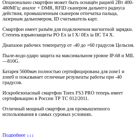
Опционально смартфон может быть оснащён рацией 2Вт 400-
480МГц: аналог + DMR, RFID сканером дальнего радиуса
действия, промышленным сканером отпечатка пальца,
лазерным дальномером, ID считыватель карт.
Смартфон имеет разъём для подключения магнитной зарядки.
Степень взрывозащиты РО Ex ia I Х/ 0Ex ia IIC T4 X.
Диапазон рабочих температур от -40 до +60 градусов Цельсия.
Пыле-водо-ударо защита на максимальном уровне IP-68 и MIL
—810G.
Батарея 5600мач полностью сертифицирована для zone1 и
zone0 и показывает отличные результаты работы при -40
градусов.
Искробезопасный смартфон Torex FS3 PRO теперь имеет
сертификацию в России ТР ТС 012/2011.
Отличный мощный смартфон для промышленного
использования в самых суровых условиях.
Подробнее ↓↓↓