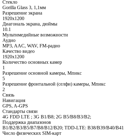
Стекло
Gorilla Glass 3, 1,1мм
Разрешение экрана
1920x1200
Диагональ экрана, дюймы
10.1
Мультимедийные возможности
Аудио
MP3, AAC, WAV, FM-радио
Качество видео
1920x1200
Количество основных камер
1
Разрешение основной камеры, Мпикс
5
Разрешение фронтальной (селфи) камеры, Мпикс
2
Связь
Навигация
GPS, A-GPS
Стандарты связи
4G FDD LTE ; 3G B1/B8; 2G B5/B8/B3/B2;
Поддержка диапазонов
B1/B2/B3/B5/B7/B8/B12/B20; TDD-LTE: B38/B39/B40/B41
Число физических SIM-карт