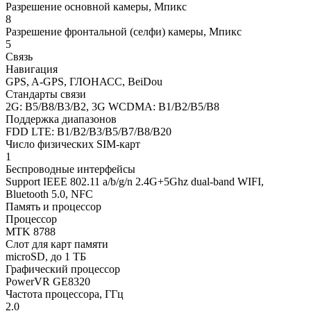
Разрешение основной камеры, Мпикс
8
Разрешение фронтальной (селфи) камеры, Мпикс
5
Связь
Навигация
GPS, A-GPS, ГЛОНАСС, BeiDou
Стандарты связи
2G: B5/B8/B3/B2, 3G WCDMA: B1/B2/B5/B8
Поддержка диапазонов
FDD LTE: B1/B2/B3/B5/B7/B8/B20
Число физических SIM-карт
1
Беспроводные интерфейсы
Support IEEE 802.11 a/b/g/n 2.4G+5Ghz dual-band WIFI,
Bluetooth 5.0, NFC
Память и процессор
Процессор
MTK 8788
Слот для карт памяти
microSD, до 1 ТБ
Графический процессор
PowerVR GE8320
Частота процессора, ГГц
2.0