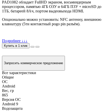
PAD1082 обладает FullHD экраном, восьмиядерным
процессором, памятью 4ГБ ОЗУ и 64ГБ ПЗУ + microSD до
1ТБ, батареей 8Ач, портом выдеовыхода HDMI.
Опционально можно установить: NFC антенну, внешнюю
клавиатуру (5ти контактный pogo pin разъём).
Подробнее ↓↓↓
Купить в 1 клик
Запросить коммерческое предложение
Все характеристики
Общие
ОС
Android
Вес, гр
865
Версия ОС
Android 9
Водозащита