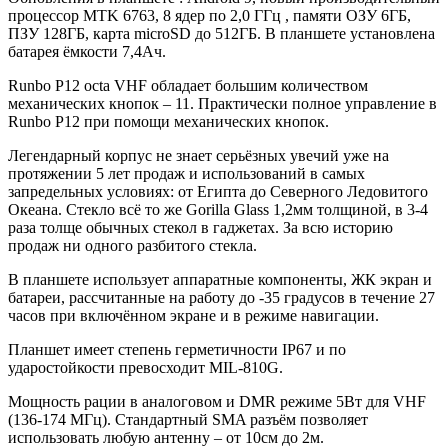
процессор MTK 6763, 8 ядер по 2,0 ГГц , памяти ОЗУ 6ГБ,
ПЗУ 128ГБ, карта microSD до 512ГБ. В планшете установлена
батарея ёмкости 7,4Ач.
Runbo P12 octa VHF обладает большим количеством
механических кнопок – 11. Практически полное управление в
Runbo P12 при помощи механических кнопок.
Легендарный корпус не знает серьёзных увечий уже на
протяжении 5 лет продаж и использований в самых
запредельных условиях: от Египта до Северного Ледовитого
Океана. Стекло всё то же Gorilla Glass 1,2мм толщиной, в 3-4
раза толще обычных стекол в гаджетах. За всю историю
продаж ни одного разбитого стекла.
В планшете использует аппаратные компоненты, ЖК экран и
батареи, рассчитанные на работу до -35 градусов в течение 27
часов при включённом экране и в режиме навигации.
Планшет имеет степень герметичности IP67 и по
ударостойкости превосходит MIL-810G.
Мощность рации в аналоговом и DMR режиме 5Вт для VHF
(136-174 МГц). Стандартный SMA разъём позволяет
использовать любую антенну – от 10см до 2м.