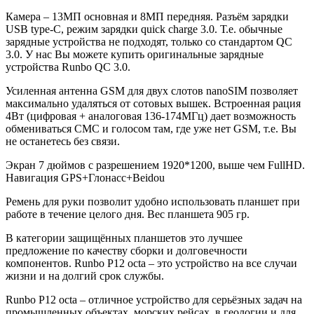
Камера – 13МП основная и 8МП передняя. Разъём зарядки
USB type-C, режим зарядки quick charge 3.0. Т.е. обычные
зарядные устройства не подходят, только со стандартом QC
3.0. У нас Вы можете купить оригинальные зарядные
устройства Runbo QC 3.0.
Усиленная антенна GSM для двух слотов nanoSIM позволяет
максимально удаляться от сотовых вышек. Встроенная рация
4Вт (цифровая + аналоговая 136-174МГц) дает возможность
обмениваться СМС и голосом там, где уже нет GSM, т.е. Вы
не останетесь без связи.
Экран 7 дюймов с разрешением 1920*1200, выше чем FullHD.
Навигация GPS+Глонасс+Beidou
Ремень для руки позволит удобно использовать планшет при
работе в течение целого дня. Вес планшета 905 гр.
В категории защищённых планшетов это лучшее
предложение по качеству сборки и долговечности
компонентов. Runbo P12 octa – это устройство на все случаи
жизни и на долгий срок службы.
Runbo P12 octa – отличное устройство для серьёзных задач на
промышленных объектах, морских рейсах, в геологии и для