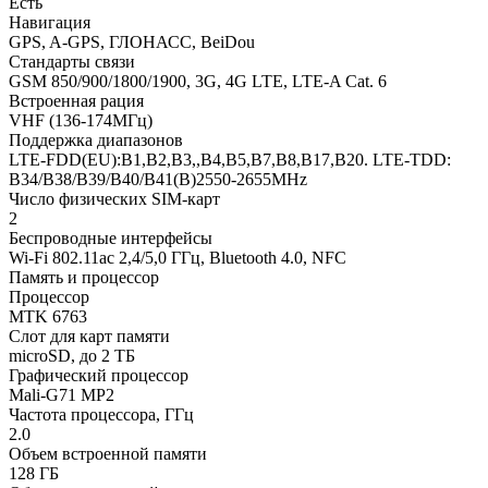
Есть
Навигация
GPS, A-GPS, ГЛОНАСС, BeiDou
Стандарты связи
GSM 850/900/1800/1900, 3G, 4G LTE, LTE-A Cat. 6
Встроенная рация
VHF (136-174МГц)
Поддержка диапазонов
LTE-FDD(EU):B1,B2,B3,,B4,B5,B7,B8,B17,B20. LTE-TDD:
B34/B38/B39/B40/B41(B)2550-2655MHz
Число физических SIM-карт
2
Беспроводные интерфейсы
Wi-Fi 802.11ac 2,4/5,0 ГГц, Bluetooth 4.0, NFC
Память и процессор
Процессор
MTK 6763
Слот для карт памяти
microSD, до 2 ТБ
Графический процессор
Mali-G71 MP2
Частота процессора, ГГц
2.0
Объем встроенной памяти
128 ГБ