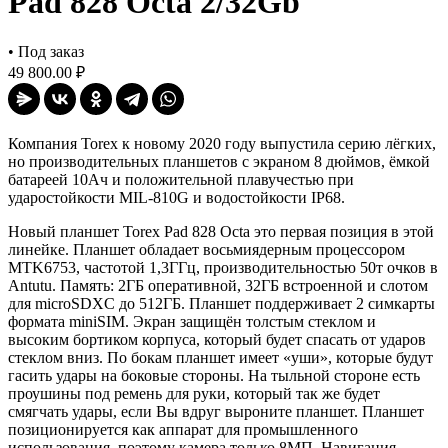
Pad 828 Octa 2/32Gb
•
Под заказ
49 800.00 ₽
Компания Torex к новому 2020 году выпустила серию лёгких,
но производительных планшетов с экраном 8 дюймов, ёмкой
батареей 10Ач и положительной плавучестью при
ударостойкости MIL-810G и водостойкости IP68.
Новый планшет Torex Pad 828 Octa это первая позиция в этой
линейке. Планшет обладает восьмиядерным процессором
MTK6753, частотой 1,3ГГц, производительностью 50т очков в
Antutu. Память: 2ГБ оперативной, 32ГБ встроенной и слотом
для microSDXC до 512ГБ. Планшет поддерживает 2 симкарты
формата miniSIM. Экран защищён толстым стеклом и
высоким бортиком корпуса, который будет спасать от ударов
стеклом вниз. По бокам планшет имеет «уши», которые будут
гасить удары на боковые стороны. На тыльной стороне есть
проушины под ремень для руки, который так же будет
смягчать удары, если Вы вдруг выроните планшет. Планшет
позиционируется как аппарат для промышленного
использования, поэтому камера только 8МП. Навигация