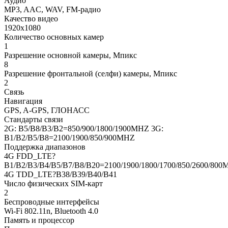
Аудио
MP3, AAC, WAV, FM-радио
Качество видео
1920x1080
Количество основных камер
1
Разрешение основной камеры, Мпикс
8
Разрешение фронтальной (селфи) камеры, Мпикс
2
Связь
Навигация
GPS, A-GPS, ГЛОНАСС
Стандарты связи
2G: B5/B8/B3/B2=850/900/1800/1900MHZ 3G:
B1/B2/B5/B8=2100/1900/850/900MHZ
Поддержка диапазонов
4G FDD_LTE?
B1/B2/B3/B4/B5/B7/B8/B20=2100/1900/1800/1700/850/2600/80
4G TDD_LTE?B38/B39/B40/B41
Число физических SIM-карт
2
Беспроводные интерфейсы
Wi-Fi 802.11n, Bluetooth 4.0
Память и процессор